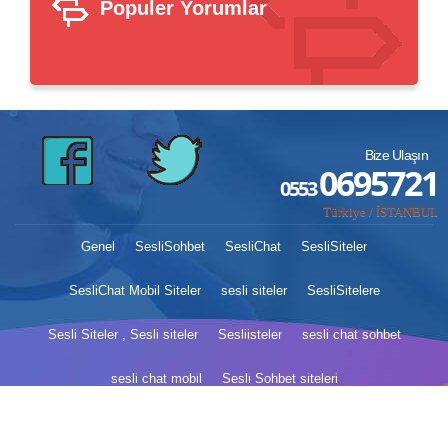
Populer Yorumlar
Bize Ulaşın
0695721
0553
Türkiye / İSTANBUL
Genel
SesliSohbet
SesliChat
SesliSiteler
SesliChat Mobil Siteler
sesli siteler
SesliSitelere
Sesli Siteler , Sesli siteler
Sesliisteler
sesli chat sohbet
sesli chat mobil
Sesli Sohbet siteleri
yeni acilan sesli chat siteleri
Yeni Sesli Sohbet siteleri