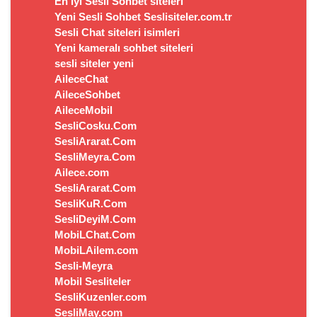
En iyi Sesli Sohbet siteleri
Yeni Sesli Sohbet Seslisiteler.com.tr
Sesli Chat siteleri isimleri
Yeni kameralı sohbet siteleri
sesli siteler yeni
AileceChat
AileceSohbet
AileceMobil
SesliCosku.Com
SesliArarat.Com
SesliMeyra.Com
Ailece.com
SesliArarat.Com
SesliKuR.Com
SesliDeyiM.Com
MobiLChat.Com
MobiLAilem.com
Sesli-Meyra
Mobil Sesliteler
SesliKuzenler.com
SesliMay.com