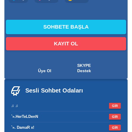
KAYIT OL
SKYPE
Üye Ol
Destek
Sesli Sohbet
Odaları
♫ ♫
GİR
`».HerTeLDenN
GİR
`». DamaR x!
GİR