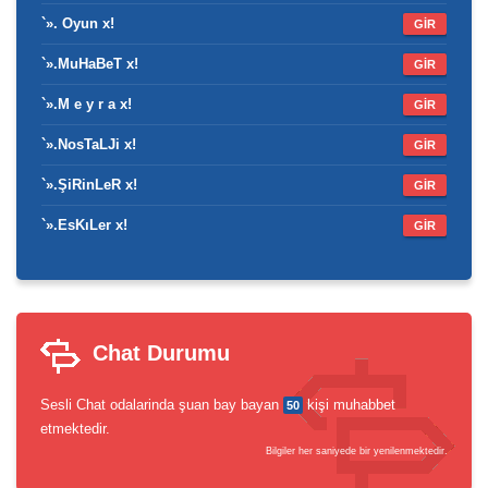
`». Oyun x!
GİR
`».MuHaBeT x!
GİR
`».M e y r a x!
GİR
`».NosTaLJi x!
GİR
`».ŞiRinLeR x!
GİR
`».EsKıLer x!
GİR
Chat Durumu
Sesli Chat odalarinda şuan bay bayan
kişi muhabbet
50
etmektedir.
Bilgiler her saniyede bir yenilenmektedir.