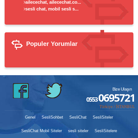
ailecechat, ailecechat.co...
sesli chat, mobil sesli s...
Populer Yorumlar
Bize Ulaşın
0695721
0553
Türkiye / İSTANBUL
Genel
SesliSohbet
SesliChat
SesliSiteler
SesliChat Mobil Siteler
sesli siteler
SesliSitelere