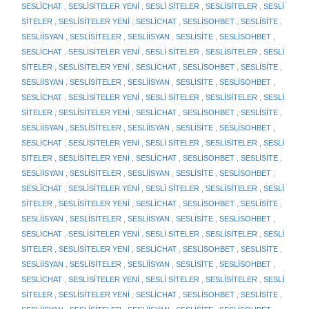
SESLİCHAT
,
SESLİSİTELER YENİ
,
SESLİ SİTELER
,
SESLİSİTELER
,
SESLİ
SİTELER
,
SESLİSİTELER YENİ
,
SESLİCHAT
,
SESLİSOHBET
,
SESLİSİTE
,
SESLİİSYAN
,
SESLİSİTELER
,
SESLİİSYAN
,
SESLİSİTE
,
SESLİSOHBET
,
SESLİCHAT
,
SESLİSİTELER YENİ
,
SESLİ SİTELER
,
SESLİSİTELER
,
SESLİ
SİTELER
,
SESLİSİTELER YENİ
,
SESLİCHAT
,
SESLİSOHBET
,
SESLİSİTE
,
SESLİİSYAN
,
SESLİSİTELER
,
SESLİİSYAN
,
SESLİSİTE
,
SESLİSOHBET
,
SESLİCHAT
,
SESLİSİTELER YENİ
,
SESLİ SİTELER
,
SESLİSİTELER
,
SESLİ
SİTELER
,
SESLİSİTELER YENİ
,
SESLİCHAT
,
SESLİSOHBET
,
SESLİSİTE
,
SESLİİSYAN
,
SESLİSİTELER
,
SESLİİSYAN
,
SESLİSİTE
,
SESLİSOHBET
,
SESLİCHAT
,
SESLİSİTELER YENİ
,
SESLİ SİTELER
,
SESLİSİTELER
,
SESLİ
SİTELER
,
SESLİSİTELER YENİ
,
SESLİCHAT
,
SESLİSOHBET
,
SESLİSİTE
,
SESLİİSYAN
,
SESLİSİTELER
,
SESLİİSYAN
,
SESLİSİTE
,
SESLİSOHBET
,
SESLİCHAT
,
SESLİSİTELER YENİ
,
SESLİ SİTELER
,
SESLİSİTELER
,
SESLİ
SİTELER
,
SESLİSİTELER YENİ
,
SESLİCHAT
,
SESLİSOHBET
,
SESLİSİTE
,
SESLİİSYAN
,
SESLİSİTELER
,
SESLİİSYAN
,
SESLİSİTE
,
SESLİSOHBET
,
SESLİCHAT
,
SESLİSİTELER YENİ
,
SESLİ SİTELER
,
SESLİSİTELER
,
SESLİ
SİTELER
,
SESLİSİTELER YENİ
,
SESLİCHAT
,
SESLİSOHBET
,
SESLİSİTE
,
SESLİİSYAN
,
SESLİSİTELER
,
SESLİİSYAN
,
SESLİSİTE
,
SESLİSOHBET
,
SESLİCHAT
,
SESLİSİTELER YENİ
,
SESLİ SİTELER
,
SESLİSİTELER
,
SESLİ
SİTELER
,
SESLİSİTELER YENİ
,
SESLİCHAT
,
SESLİSOHBET
,
SESLİSİTE
,