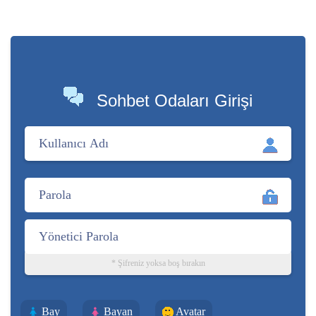
Sohbet Odaları Girişi
* Şifreniz yoksa boş bırakın
Bay
Bayan
Avatar