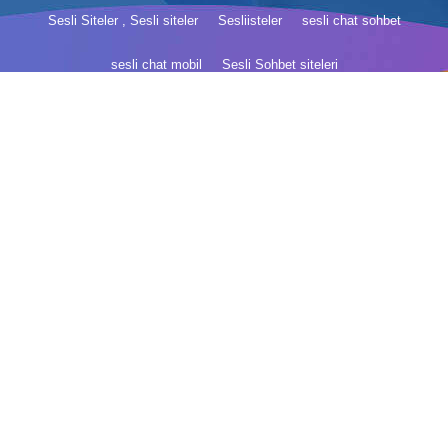
Sesli Siteler , Sesli siteler
Sesliisteler
sesli chat sohbet
sesli chat mobil
Sesli Sohbet siteleri
yeni acilan sesli chat siteleri
Yeni Sesli Sohbet siteleri
En iyi Sesli Sohbet siteleri
Yeni Sesli Sohbet Seslisiteler.com.tr
Sesli Chat siteleri isimleri
Yeni kameralı sohbet siteleri
sesli siteler yeni
AileceChat
AileceSohbet
AileceMobil
SesliCosku.Com
SesliArarat.Com
SesliMeyra.Com
Ailece.com
SesliArarat.Com
SesliKuR.Com
SesliDeyiM.Com
MobiLChat.Com
MobiLAilem.com
Sesli-Meyra
Mobil Sesliteler
SesliKuzenler.com
SesliMay.com