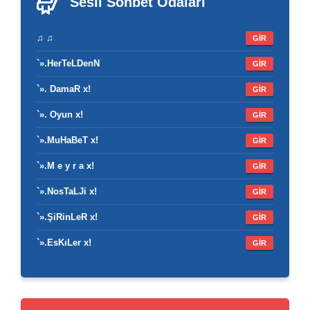
Sesli Sohbet
Odaları
♫ ♫
GİR
`».HerTeLDenN
GİR
`». DamaR x!
GİR
`». Oyun x!
GİR
`».MuHaBeT x!
GİR
`».M e y r a x!
GİR
`».NosTaLJi x!
GİR
`».ŞiRinLeR x!
GİR
`».EsKıLer x!
GİR