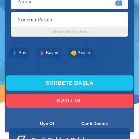
* Şifreniz yoksa boş bırakın
Bay
Bayan
Avatar
KAYIT OL
Üye Ol
Canlı Destek