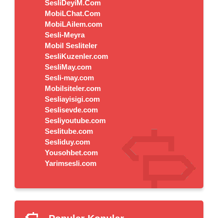
SesliDeyiM.Com
MobiLChat.Com
MobiLAilem.com
Sesli-Meyra
Mobil Sesliteler
SesliKuzenler.com
SesliMay.com
Sesli-may.com
Mobilsiteler.com
Sesliayisigi.com
Seslisevde.com
Sesliyoutube.com
Seslitube.com
Sesliduy.com
Yousohbet.com
Yarimsesli.com